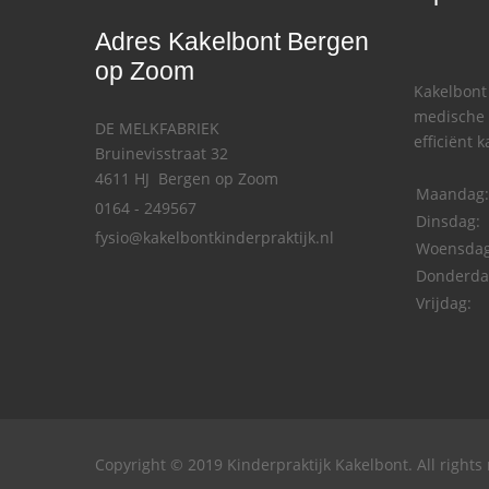
Adres Kakelbont Bergen
op Zoom
Kakelbont 
medische 
DE MELKFABRIEK
efficiënt 
Bruinevisstraat 32
4611 HJ Bergen op Zoom
Maandag
0164 - 249567
Dinsdag:
fysio@kakelbontkinderpraktijk.nl
Woensdag
Donderda
Vrijdag:
Copyright © 2019 Kinderpraktijk Kakelbont. All rights